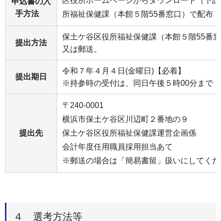
区役所ホームページからダウンロード（下記
申込書の入
手方法
所福祉保健課（本館５階55番窓口）で配布
保土ケ谷区役所福祉保健課（本館５階55番
提出方法
又は郵送。
令和７年４月４日(金曜日)【必着】
提出期日
※持参時の受付は、同日午後５時00分まで
〒240-0001
横浜市保土ケ谷区川辺町２番地の９
提出先
保土ケ谷区役所福祉保健課運営企画係
会計年度任用職員採用担当あて
※郵送の場合は「簡易書留」扱いにしてくだ
４ 選考方法等