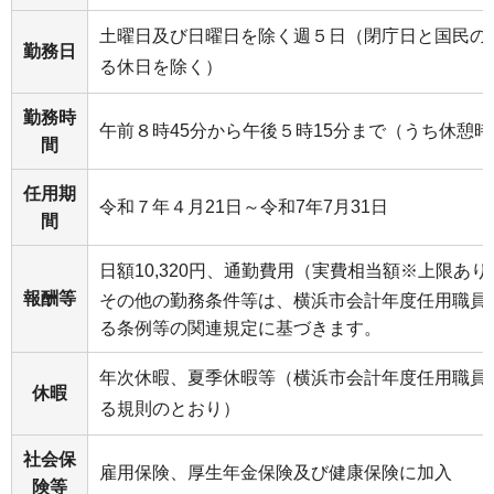
土曜日及び日曜日を除く週５日（閉庁日と国民の
勤務日
る休日を除く）
勤務時
午前８時45分から午後５時15分まで（うち休憩
間
任用期
令和７年４月21日～令和7年7月31日
間
日額10,320円、通勤費用（実費相当額※上限あり
報酬等
その他の勤務条件等は、横浜市会計年度任用職員
る条例等の関連規定に基づきます。
年次休暇、夏季休暇等（横浜市会計年度任用職員
休暇
る規則のとおり）
社会保
雇用保険、厚生年金保険及び健康保険に加入
険等