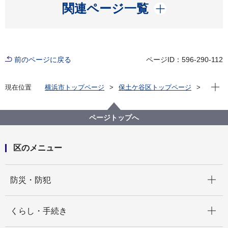
開く
関連ページ一覧
前のページに戻る
ページID：596-290-112
現在位
現在位置
横浜市トップページ
保土ケ谷区トップページ
区政情報
採用情報
【募集は終了しました】【保土ケ谷区】会計年度任用
職員（福祉保健課事務補助業務（事務職・日額））募
ページトップへ
集
区のメニュー
開く
防災・防犯
開く
くらし・手続き