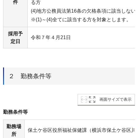
件
る方
(4)地方公務員法第16条の欠格条項に該当しない
※(1)～(4)全てに該当する方を対象とします。
採用予
令和７年４月21日
定日
２ 勤務条件等
画面サイズで表示
勤務条件等
勤務場
保土ケ谷区役所福祉保健課（横浜市保土ケ谷区川
所