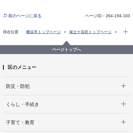
前のページに戻る
ページID：264-194-103
現在位
現在位置
横浜市トップページ
保土ケ谷区トップページ
区政情報
広報・刊行物
広報よこはま ほどがや区版
令和6年（2024年）分
2024年5月号
ページトップへ
区のメニュー
開く
防災・防犯
開く
くらし・手続き
開く
子育て・教育