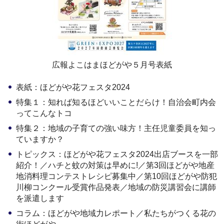
広報よこはまほどがや５月号表紙
表紙：ほどがや花フェスタ2024
特集１：知れば知るほどいいことだらけ！自治会町内会
ってこんなトコ
特集２：地域の子育ての強い味方！主任児童委員を知っ
ていますか？
トピックス：ほどがや花フェスタ2024出店ブースを一部
紹介！／ハチと蚊の対策は早めに!／第3回ほどがや地産
地消料理コンテストレシピ募集中／第10回ほどがや防犯
川柳コンクール受賞作品発表／地域の防災講習会に講師
を派遣します
コラム：ほどがや地域力レポート／私たちがつくる花の