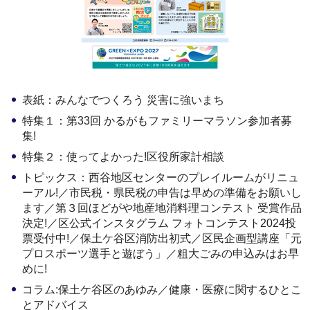
表紙：みんなでつくろう 災害に強いまち
特集１：第33回 かるがもファミリーマラソン参加者募
集!
特集２：使ってよかった!区役所家計相談
トピックス：西谷地区センターのプレイルームがリニュ
ーアル!／市民税・県民税の申告は早めの準備をお願いし
ます／第３回ほどがや地産地消料理コンテスト 受賞作品
決定!／区公式インスタグラム フォトコンテスト2024投
票受付中!／保土ケ谷区消防出初式／区民企画型講座「元
プロスポーツ選手と遊ぼう」／粗大ごみの申込みはお早
めに!
コラム:保土ケ谷区のあゆみ／健康・医療に関するひとこ
とアドバイス