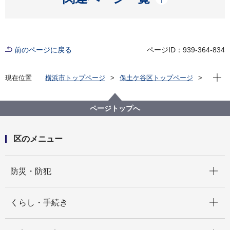
前のページに戻る
ページID：939-364-834
現在位
現在位置
横浜市トップページ
保土ケ谷区トップページ
区政情報
広報・刊行物
広報よこはま ほどがや区版
令和6年（2024年）分
2024年12月号
ページトップへ
区のメニュー
開く
防災・防犯
開く
くらし・手続き
開く