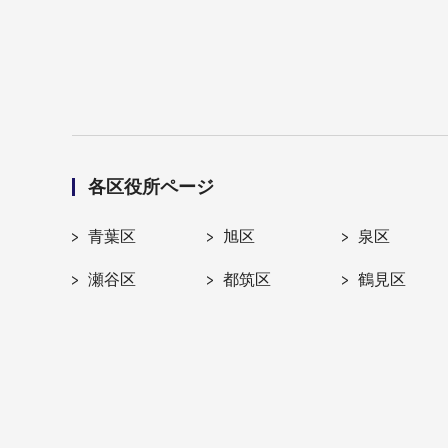
各区役所ページ
青葉区
旭区
泉区
瀬谷区
都筑区
鶴見区