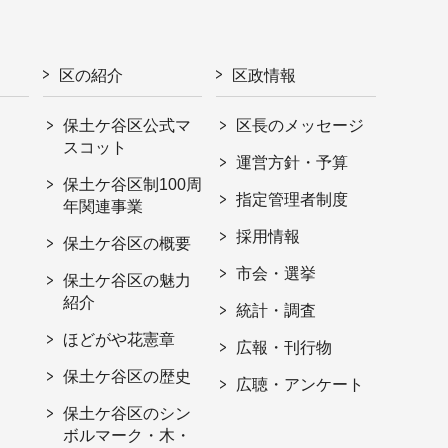
区の紹介
区政情報
保土ケ谷区公式マ
区長のメッセージ
スコット
運営方針・予算
保土ケ谷区制100周
指定管理者制度
年関連事業
採用情報
保土ケ谷区の概要
市会・選挙
保土ケ谷区の魅力
紹介
統計・調査
ほどがや花憲章
広報・刊行物
保土ケ谷区の歴史
広聴・アンケート
保土ケ谷区のシン
ボルマーク・木・