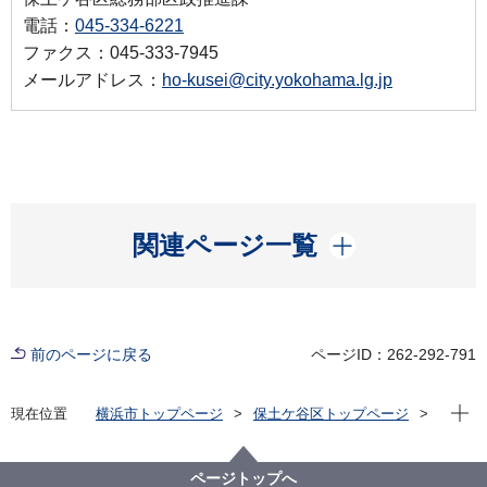
電話：
045-334-6221
ファクス：045-333-7945
メールアドレス：
ho-kusei@city.yokohama.lg.jp
開く
関連ページ一覧
前のページに戻る
ページID：262-292-791
現在位
現在位置
横浜市トップページ
保土ケ谷区トップページ
くらし・手続き
まちづくり・環境
みどり・エコ
GREEN×EXPO 2027 開催に向けた取組
ページトップへ