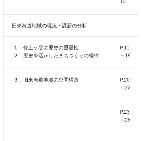
10
I旧東海道地域の現況・課題の分析
I-１．保土ケ谷の歴史の重層性
P.11
I-２．歴史を活かしたまちづくりの経緯
～19
I-３．旧東海道地域の空間構造
P.20
～22
P.23
～28