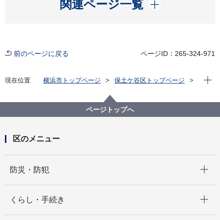
開く
関連ページ一覧
前のページに戻る
ページID：265-324-971
現在位
現在位置
横浜市トップページ
保土ケ谷区トップページ
くらし・手続き
まちづくり・環境
まちづくり
まちづくりの計画
歴史まちなみ基本構想
ページトップへ
区のメニュー
開く
防災・防犯
開く
くらし・手続き