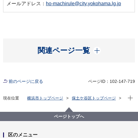
メールアドレス：
ho-machirule@city.yokohama.lg.jp
開く
関連ページ一覧
前のページに戻る
ページID：102-147-719
現在位
現在位置
横浜市トップページ
保土ケ谷区トップページ
くらし・手続き
まちづくり・環境
まちづくり
まちづくりの計画
保土ケ谷区まちづくり計画改定原案
ページトップへ
区のメニュー