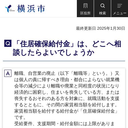
区役所
検索
メニュー
最終更新日 2025年1月30日
「住居確保給付金」は、どこへ相
Q
談したらよいでしょうか
離職、自営業の廃止（以下「離職等」という。）又
A
は個人の責に帰すべき理由・都合によらない就業機
会等の減少により離職や廃業と同程度の状況になり
経済的に困窮し、住まいを喪失している方、または
喪失するおそれのある方を対象に、就職活動を支援
するとともに、その間の家賃相当額を給付します。
家賃相当額を給付する給付金が「住居確保給付金」
です。
受給要件、支援期間・給付金額には上限がありま