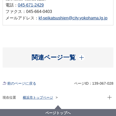
電話：
045-671-2429
ファクス：045-664-0403
メールアドレス：
kf-seikatsushien@city.yokohama.lg.jp
開く
関連ページ一覧
前のページに戻る
ページID：139-067-028
現在位
現在位置
横浜市トップページ
横浜市 Q＆Aよくある質問集
所管区局から探す
健康福祉局
生活支援課
「住居確保給付金」は、どこへ相談したらよいでしょ
ページトップへ