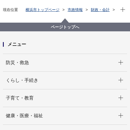
現在位
現在位置
横浜市トップページ
市政情報
財政・会計
市債・宝くじ・寄附
宝くじ情報
宝くじ売上金の内訳と横浜市における使いみち
ページトップへ
メニュー
開く
防災・救急
開く
くらし・手続き
開く
子育て・教育
開く
健康・医療・福祉
開く