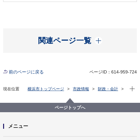
開く
関連ページ一覧
前のページに戻る
ページID：614-959-724
現在位
現在位置
横浜市トップページ
市政情報
財政・会計
公共事業の総合調整
公共工事の設計・施工関係
土木工事共通仕様書
横浜市土木工事共通仕様書（関係規則等）
ページトップへ
メニュー