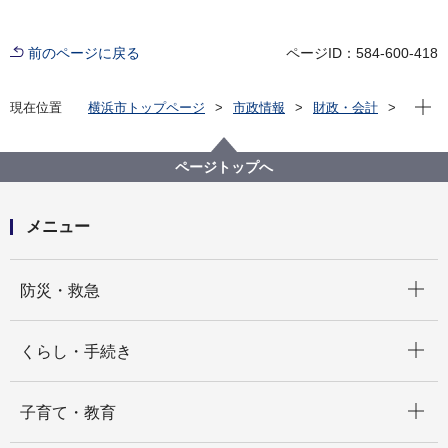
前のページに戻る
ページID：584-600-418
現在位
現在位置
横浜市トップページ
市政情報
財政・会計
財政状況（予算・決算）
予算
令和７年度予算
ページトップへ
メニュー
開く
防災・救急
開く
くらし・手続き
開く
子育て・教育