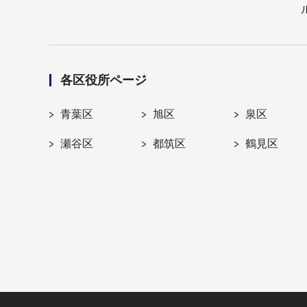
各区役所ページ
青葉区
旭区
泉区
瀬谷区
都筑区
鶴見区