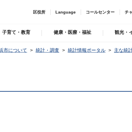
区役所
Language
コールセンター
チ
子育て・教育
健康・医療・福祉
観光・
浜市について
統計・調査
統計情報ポータル
主な統