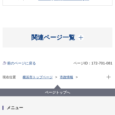
開く
関連ページ一覧
前のページに戻る
ページID：172-701-081
現在位
現在位置
横浜市トップページ
市政情報
横浜市について
統計・調査
統計情報ポータル
人口・世帯
毎月（最新）の人口
ページトップへ
推計人口・世帯数（前月まで）
平成28(2016)年 人口・世帯数
メニュー