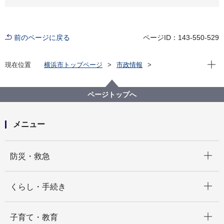
前のページに戻る
ページID：143-550-529
現在位
現在位置
横浜市トップページ
市政情報
横浜市について
統計・調査
統計情報ポータル
統計データをさがす（分野から）
7_金融・保険
ページトップへ
７－２ 信用保証の状況
メニュー
開く
防災・救急
開く
くらし・手続き
開く
子育て・教育