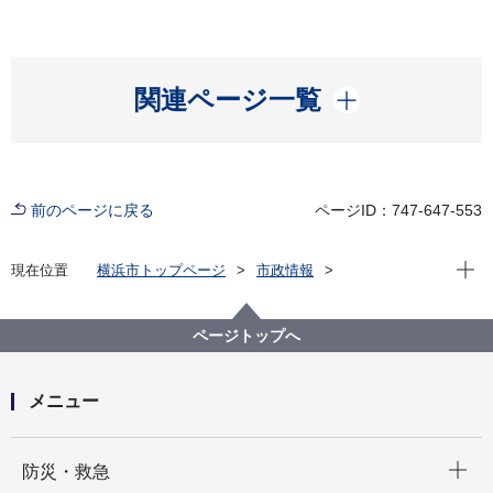
開く
関連ページ一覧
前のページに戻る
ページID：747-647-553
現在位
現在位置
横浜市トップページ
市政情報
横浜市について
統計・調査
統計情報ポータル
統計データをさがす（分野から）
12_物価・家計
ページトップへ
メニュー
開く
防災・救急