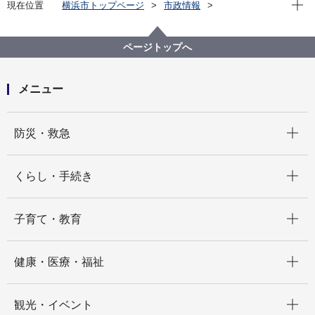
現在位
現在位置
横浜市トップページ
市政情報
横浜市について
市庁舎案内
ビル別一覧
その他一覧
ページトップへ
メニュー
開く
防災・救急
開く
くらし・手続き
開く
子育て・教育
開く
健康・医療・福祉
開く
観光・イベント