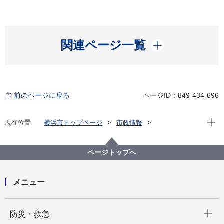
開く
関連ページ一覧
前のページに戻る
ページID：849-434-696
現在位
現在位置
横浜市トップページ
市政情報
横浜市について
市の組織
水道局の紹介
その他
案内図
ページトップへ
メニュー
開く
防災・救急