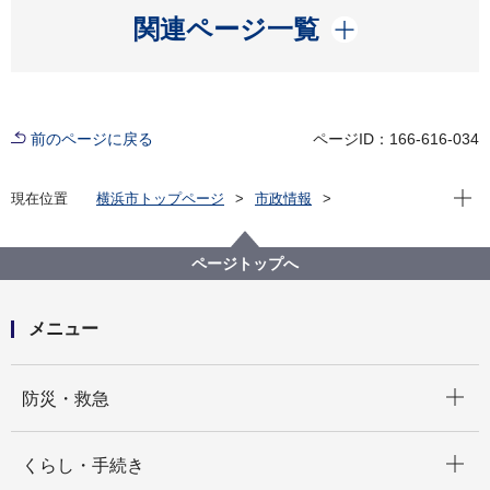
開く
関連ページ一覧
前のページに戻る
ページID：166-616-034
現在位
現在位置
横浜市トップページ
市政情報
横浜市について
市の組織
総務局の紹介
総務局の運営方針・事業概要
ページトップへ
メニュー
開く
防災・救急
開く
くらし・手続き