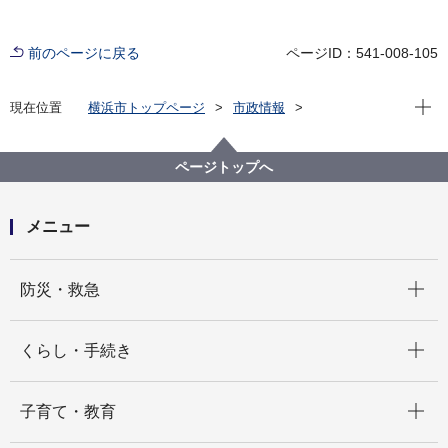
前のページに戻る
ページID：541-008-105
現在位
現在位置
横浜市トップページ
市政情報
横浜市について
市の組織
総務局の紹介
総務局の組織と業務
総務局 総務課
ページトップへ
メニュー
開く
防災・救急
開く
くらし・手続き
開く
子育て・教育