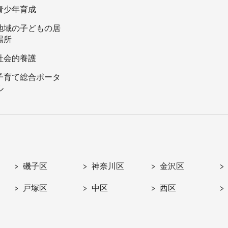
青少年育成
地域の子どもの居
場所
社会的養護
子育て総合ポータ
ル
磯子区
神奈川区
金沢区
戸塚区
中区
西区