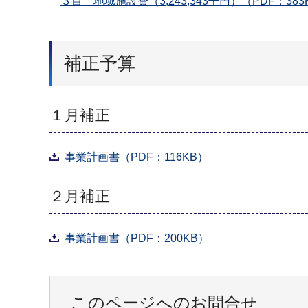
３目 地域施設費（3,243,343千円）（PDF：383
補正予算
１月補正
事業計画書（PDF：116KB）
２月補正
事業計画書（PDF：200KB）
このページへのお問合せ