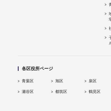
各区役所ページ
青葉区
旭区
泉区
瀬谷区
都筑区
鶴見区