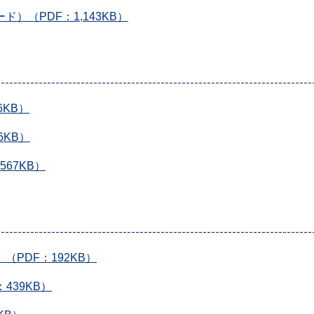
ド）（PDF：1,143KB）
6KB）
6KB）
567KB）
（PDF：192KB）
439KB）