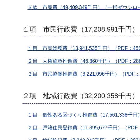
３款 市民費（49,409,349千円）（一括ダウンロー
１項 市民行政費（17,208,991千円）
１目 市民総務費（13,941,535千円）（PDF：45
２目 人権施策推進費（46,360千円）（PDF：28
３目 市民協働推進費（3,221,096千円）（PDF：
２項 地域行政費（32,200,358千円）
１目 個性ある区づくり推進費（17,561,338千円）
２目 戸籍住民登録費（11,395,677千円）（PDF：