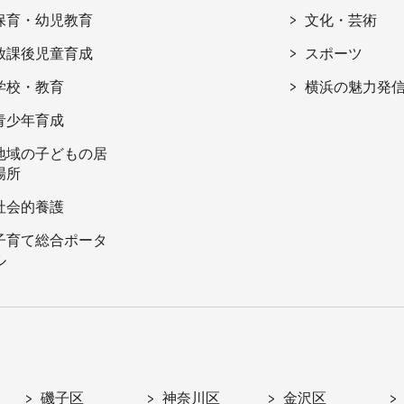
保育・幼児教育
文化・芸術
放課後児童育成
スポーツ
学校・教育
横浜の魅力発
青少年育成
地域の子どもの居
場所
社会的養護
子育て総合ポータ
ル
磯子区
神奈川区
金沢区