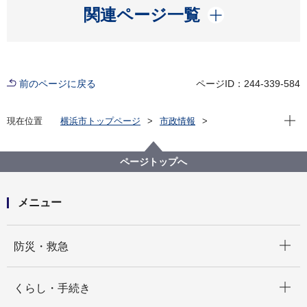
開く
関連ページ一覧
前のページに戻る
ページID：244-339-584
現在位
現在位置
横浜市トップページ
市政情報
横浜市について
市の組織
選挙管理委員会事務局の紹介
選挙管理委員会事務局の事業計画
ページトップへ
令和６年度選挙管理委員会事務局事業計画書
メニュー
開く
防災・救急
開く
くらし・手続き