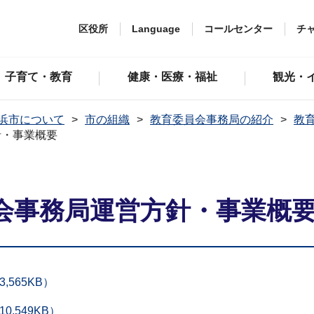
区役所
Language
コールセンター
チ
子育て・教育
健康・医療・福祉
観光・
浜市について
市の組織
教育委員会事務局の紹介
教
針・事業概要
会事務局運営方針・事業概
565KB）
,549KB）