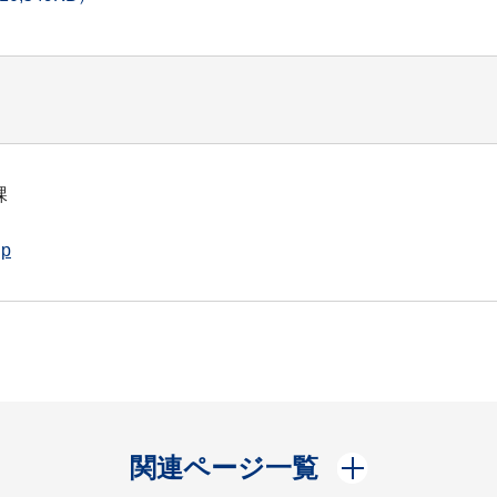
課
jp
開く
関連ページ一覧