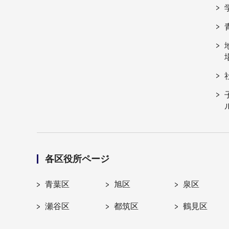
各区役所ページ
青葉区
旭区
泉区
瀬谷区
都筑区
鶴見区