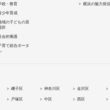
学校・教育
横浜の魅力発
青少年育成
地域の子どもの居
場所
社会的養護
子育て総合ポータ
ル
磯子区
神奈川区
金沢区
戸塚区
中区
西区