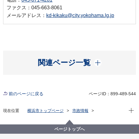
ファクス：045-663-8061
メールアドレス：
kd-kikaku@city.yokohama.lg.jp
開く
関連ページ一覧
前のページに戻る
ページID：899-489-544
現在位
現在位置
横浜市トップページ
市政情報
横浜市について
市の組織
こども青少年局の紹介
その他
審議会・検討会
その他
ページトップへ
横浜市子どもの貧困対策に関する計画推進会議