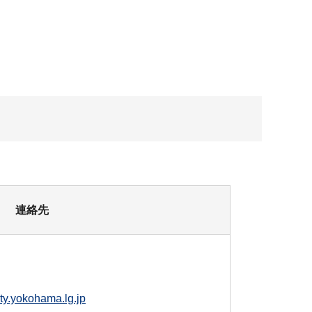
連絡先
ty.yokohama.lg.jp