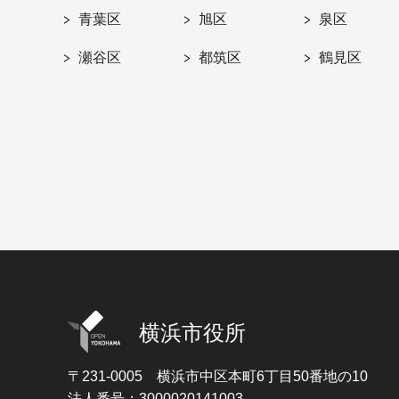
青葉区
旭区
泉区
瀬谷区
都筑区
鶴見区
横浜市役所
〒231-0005
横浜市中区本町6丁目50番地の10
法人番号：3000020141003