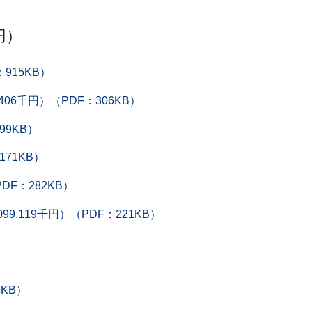
円）
915KB）
6千円）（PDF：306KB）
99KB）
171KB）
DF：282KB）
,119千円）（PDF：221KB）
3KB）