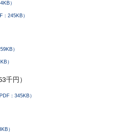
4KB）
：245KB）
）
59KB）
3KB）
53千円）
DF：345KB）
3KB）