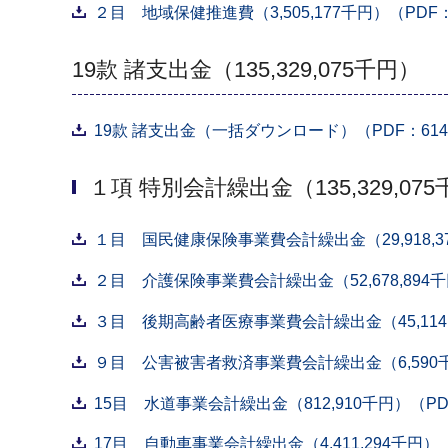
２目 地域保健推進費（3,505,177千円）（PDF：
19款 諸支出金（135,329,075千円）
19款 諸支出金（一括ダウンロード）（PDF：614
１項 特別会計繰出金（135,329,07
１目 国民健康保険事業費会計繰出金（29,918,37
２目 介護保険事業費会計繰出金（52,678,894千
３目 後期高齢者医療事業費会計繰出金（45,114,3
９目 公害被害者救済事業費会計繰出金（6,590千
15目 水道事業会計繰出金（812,910千円）（PD
17目 自動車事業会計繰出金（4,411,294千円）（