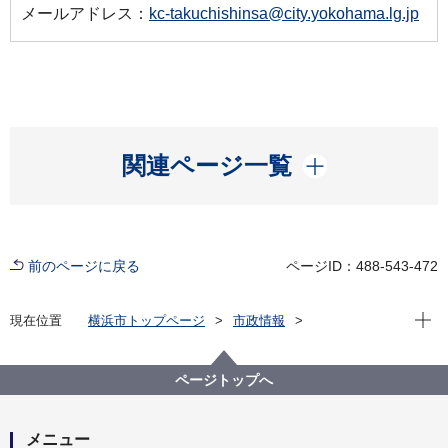
メールアドレス：
kc-takuchishinsa@city.yokohama.lg.jp
開く
関連ページ一覧
前のページに戻る
ページID：488-543-472
現在位
現在位置
横浜市トップページ
市政情報
横浜市について
市の組織
建築局の紹介
建築局の組織と業務
建築局 宅地審査課
ページトップへ
メニュー