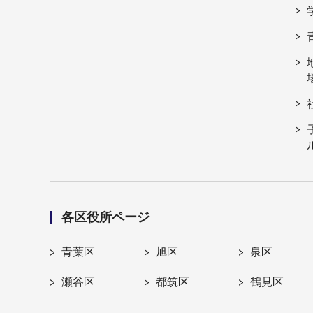
各区役所ページ
青葉区
旭区
泉区
瀬谷区
都筑区
鶴見区