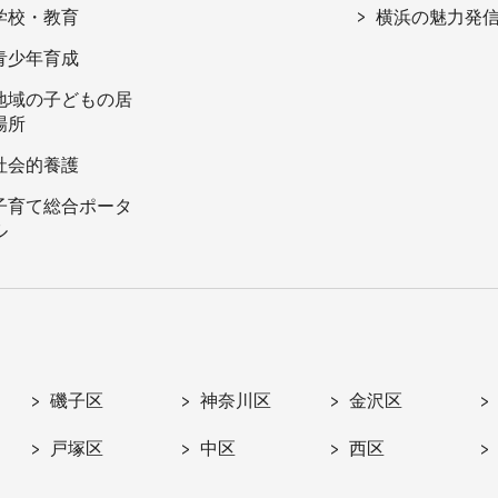
学校・教育
横浜の魅力発
青少年育成
地域の子どもの居
場所
社会的養護
子育て総合ポータ
ル
磯子区
神奈川区
金沢区
戸塚区
中区
西区