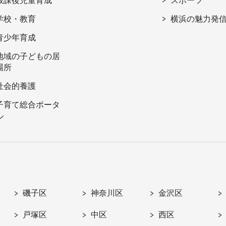
放課後児童育成
スポーツ
学校・教育
横浜の魅力発
青少年育成
地域の子どもの居
場所
社会的養護
子育て総合ポータ
ル
磯子区
神奈川区
金沢区
戸塚区
中区
西区