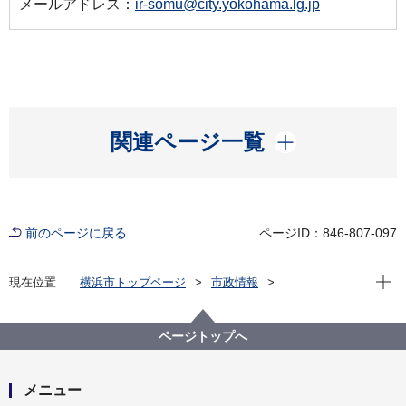
メールアドレス：
ir-somu@city.yokohama.lg.jp
開く
関連ページ一覧
前のページに戻る
ページID：846-807-097
現在位
現在位置
横浜市トップページ
市政情報
横浜市について
市の組織
医療局の紹介
医療局の予算
令和７年度 医療局予算概要
ページトップへ
メニュー