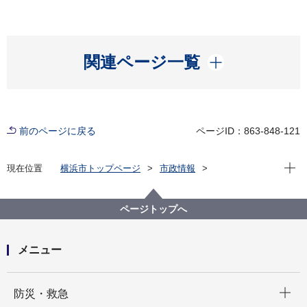
開く
関連ページ一覧
前のページに戻る
ページID：863-848-121
現在位
現在位置
横浜市トップページ
市政情報
横浜市について
市の組織
議会局の紹介
議会局の予算
ページトップへ
メニュー
開く
防災・救急