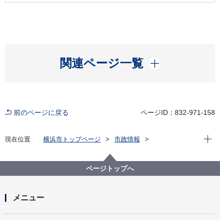
開く
関連ページ一覧
前のページに戻る
ページID：832-971-158
現在位
現在位置
横浜市トップページ
市政情報
横浜市について
市の組織
議会局の紹介
議会局の事業計画
令和４年度 議会局事業計画
ページトップへ
メニュー
開く