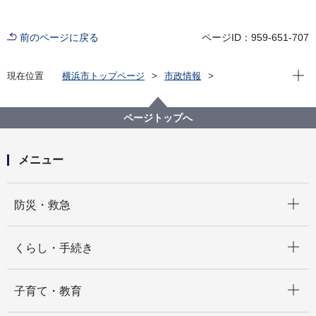
前のページに戻る
ページID：959-651-707
現在位
現在位置
横浜市トップページ
市政情報
横浜市について
市の組織
下水道河川局の紹介
下水道河川局の運営方針・事業概要
ページトップへ
メニュー
開く
防災・救急
開く
くらし・手続き
開く
子育て・教育