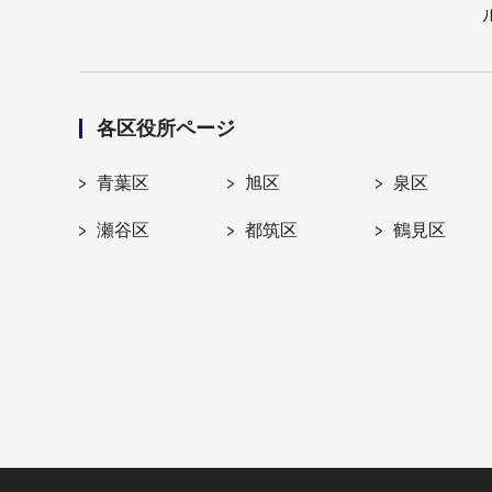
各区役所ページ
青葉区
旭区
泉区
瀬谷区
都筑区
鶴見区