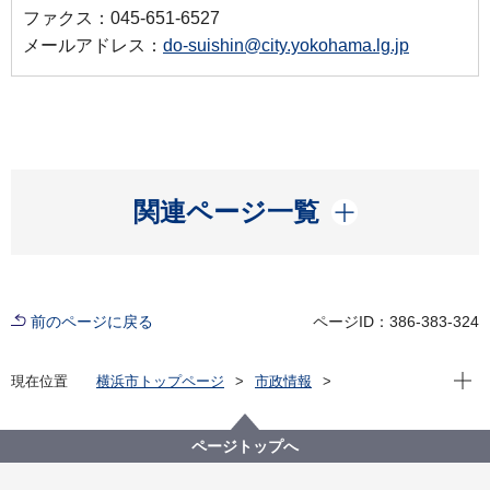
ファクス：045-651-6527
メールアドレス：
do-suishin@city.yokohama.lg.jp
開く
関連ページ一覧
前のページに戻る
ページID：386-383-324
現在位
現在位置
横浜市トップページ
市政情報
横浜市について
市の組織
道路・交通政策局の紹介
道路・交通政策局の予算
ページトップへ
令和７年度 国家予算に関する提案・要望