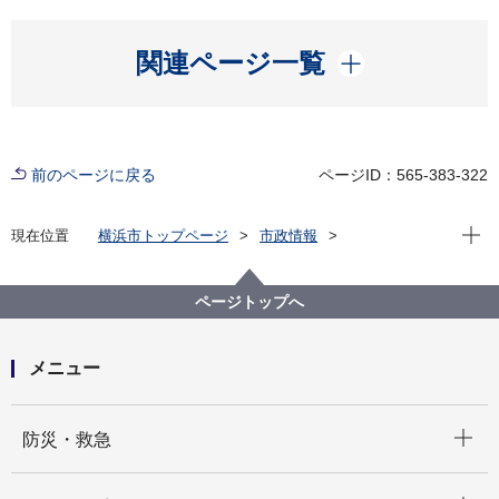
開く
関連ページ一覧
前のページに戻る
ページID：565-383-322
現在位
現在位置
横浜市トップページ
市政情報
横浜市について
区役所について
区に係る予算
個性ある区づくり推進費
ページトップへ
メニュー
開く
防災・救急
開く