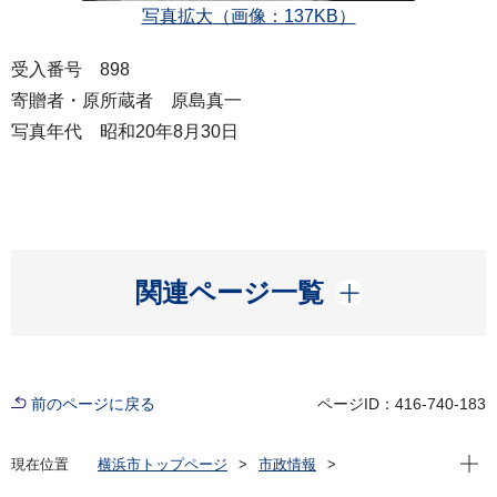
写真拡大
（画像：137KB）
受入番号 898
寄贈者・原所蔵者 原島真一
写真年代 昭和20年8月30日
開く
関連ページ一覧
前のページに戻る
ページID：416-740-183
現在位
現在位置
横浜市トップページ
市政情報
横浜市について
市の概要
横浜市史資料室