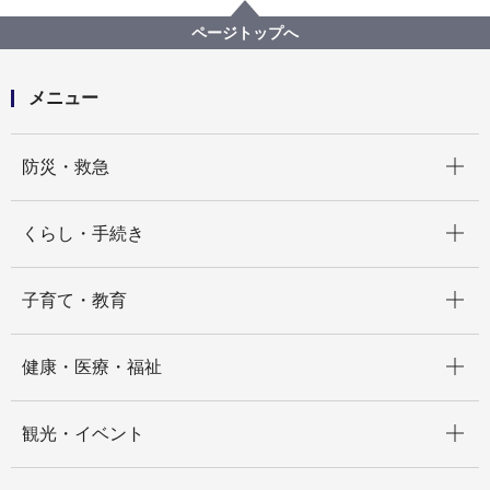
写真で見る昭和の横浜
写真でみる横浜大空襲
都市再生
連合軍の進駐
ページトップへ
国道１号を横浜へ向かって進駐する米軍戦車隊
メニュー
開く
防災・救急
開く
くらし・手続き
開く
子育て・教育
開く
健康・医療・福祉
開く
観光・イベント
開く