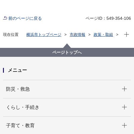
前のページに戻る
ページID：549-354-106
現在位
現在位置
横浜市トップページ
市政情報
政策・取組
主な取組
政策支援
横浜市民意識調査
令和５年度横浜市民意識調査
ページトップへ
メニュー
開く
防災・救急
開く
くらし・手続き
開く
子育て・教育