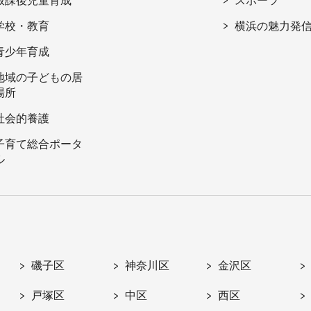
放課後児童育成
スポーツ
学校・教育
横浜の魅力発
青少年育成
地域の子どもの居
場所
社会的養護
子育て総合ポータ
ル
磯子区
神奈川区
金沢区
戸塚区
中区
西区