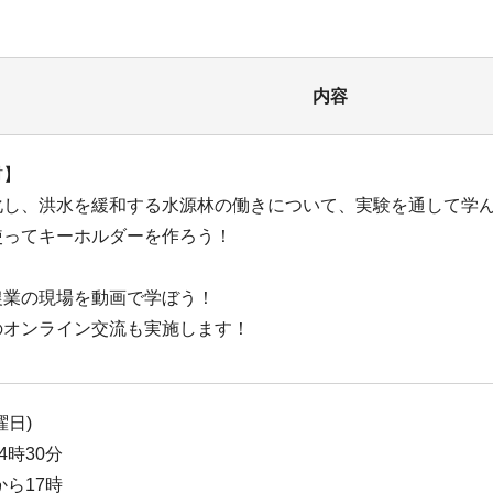
内容
村】
化し、洪水を緩和する水源林の働きについて、実験を通して学
使ってキーホルダーを作ろう！
】
農業の現場を動画で学ぼう！
のオンライン交流も実施します！
曜日)
4時30分
から17時