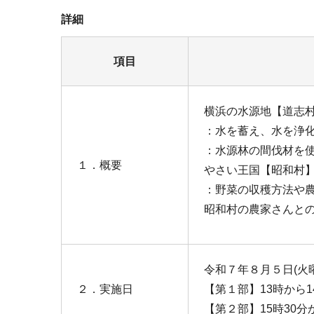
詳細
項目
横浜の水源地【道志
：水を蓄え、水を浄
：水源林の間伐材を
１．概要
やさい王国【昭和村
：野菜の収穫方法や
昭和村の農家さんと
令和７年８月５日(火
２．実施日
【第１部】13時から1
【第２部】15時30分