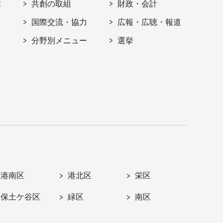
信
共創の取組
財政・会計
国際交流・協力
広報・広聴・報道
分野別メニュー
選挙
港南区
港北区
栄区
保土ケ谷区
緑区
南区