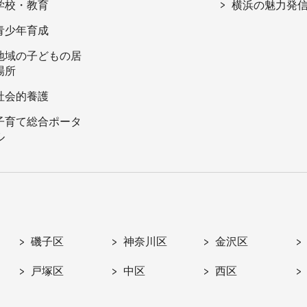
学校・教育
横浜の魅力発
青少年育成
地域の子どもの居
場所
社会的養護
子育て総合ポータ
ル
磯子区
神奈川区
金沢区
戸塚区
中区
西区