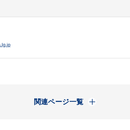
lg.jp
開く
関連ページ一覧