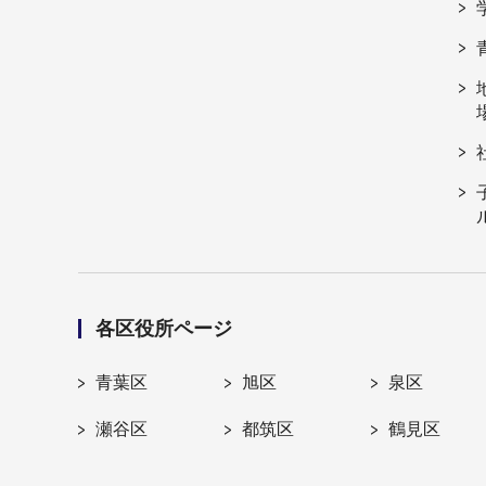
各区役所ページ
青葉区
旭区
泉区
瀬谷区
都筑区
鶴見区