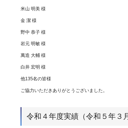
米山 明美 様
金 潔 様
野中 恭子 様
岩元 明敏 様
萬造 大輔 様
白井 宏明 様
他135名の皆様
ご協力いただきありがとうございました。
令和４年度実績（令和５年３月