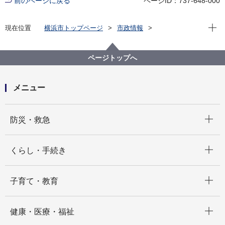
前のページに戻る
ページID：737-648-000
現在位
現在位置
横浜市トップページ
市政情報
職員採用・人事
その他採用募集
臨時的任用職員
都市整備局
ページトップへ
メニュー
開く
防災・救急
開く
くらし・手続き
開く
子育て・教育
開く
健康・医療・福祉