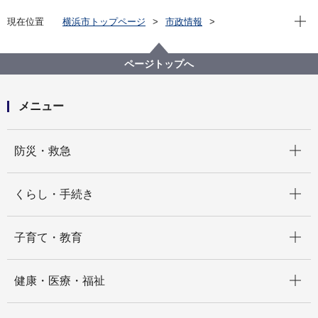
現在位
現在位置
横浜市トップページ
市政情報
職員採用・人事
横浜市職員採用案内ホームページ
採用・選考情報
試験問題例・過去の出題
ページトップへ
試験問題例・過去の出題（大学卒程度等採用試験）
メニュー
開く
防災・救急
開く
くらし・手続き
開く
子育て・教育
開く
健康・医療・福祉
開く