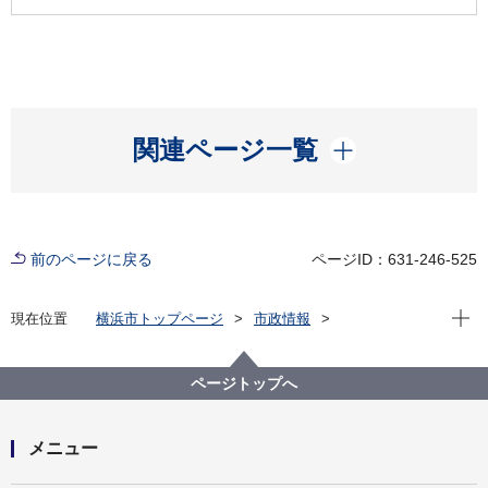
開く
関連ページ一覧
前のページに戻る
ページID：631-246-525
現在位
現在位置
横浜市トップページ
市政情報
職員採用・人事
横浜市職員採用案内ホームページ
採用・選考情報
プレエントリー
ページトップへ
横浜市職員採用試験・選考 専用サイトへのプレエント
リーについて
メニュー