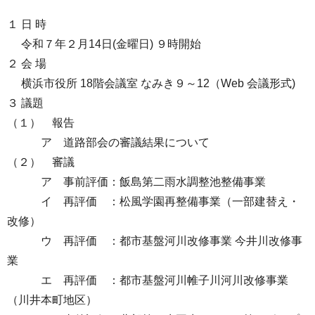
１ 日 時
令和７年２月14日(金曜日) ９時開始
２ 会 場
横浜市役所 18階会議室 なみき９～12（Web 会議形式)
３ 議題
（１） 報告
ア 道路部会の審議結果について
（２） 審議
ア 事前評価：飯島第二雨水調整池整備事業
イ 再評価 ：松風学園再整備事業（一部建替え・
改修）
ウ 再評価 ：都市基盤河川改修事業 今井川改修事
業
エ 再評価 ：都市基盤河川帷子川河川改修事業
（川井本町地区）