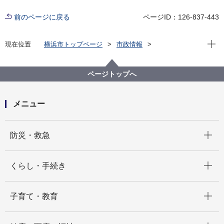
前のページに戻る
ページID：126-837-443
現在位
現在位置
横浜市トップページ
市政情報
広報・広聴・報道
記者発表
行財政局
記者発表 2024年度
令和６年度 第３回 公共事業評価委員会を開催します
ページトップへ
メニュー
開く
防災・救急
開く
くらし・手続き
開く
子育て・教育
開く