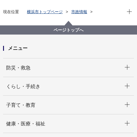
現在位
現在位置
横浜市トップページ
市政情報
広報・広聴・報道
記者発表
行財政局
ページトップへ
メニュー
開く
防災・救急
開く
くらし・手続き
開く
子育て・教育
開く
健康・医療・福祉
開く