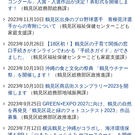
コンクール」入賞・入選作品が決定！表彰式を開催しま
す！
（鶴見区総務部総務課）
2023年11月10日
鶴見区出身のプロ野球選手 青柳晃洋選
手からの寄附について
（鶴見区福祉保健センターこども
家庭支援課）
2023年10月26日
【18区初！】鶴見区の子育て関係の窓
口手続きがオンラインでわかる「手続きガイド」ができ
ました。
（鶴見区福祉保健センターこども家庭支援課）
2023年10月19日
沖縄の食と文化の祭典 「鶴見ウチナー
祭」を開催します！
（鶴見区総務部区政推進課）
2023年10月10日
鶴見区商店街スタンプラリー2023を開
催します
（鶴見区総務部地域振興課）
2023年9月25日
GREEN×EXPO 2027に向け、鶴見の自然
を再発見「鶴見区花と緑のフォトコンテスト2023」作品
募集
（鶴見区総務部区政推進課）
2023年7月12日
横浜鶴見と沖縄がコラボし、海洋環境保
護をPR！「つるみ・ちゅらうみ サマースクール」を開催