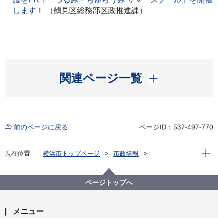
します！
（鶴見区総務部区政推進課）
開く
関連ページ一覧
前のページに戻る
ページID：537-497-770
現在位
現在位置
横浜市トップページ
市政情報
広報・広聴・報道
記者発表
鶴見区
記者発表 2023年度
ページトップへ
メニュー