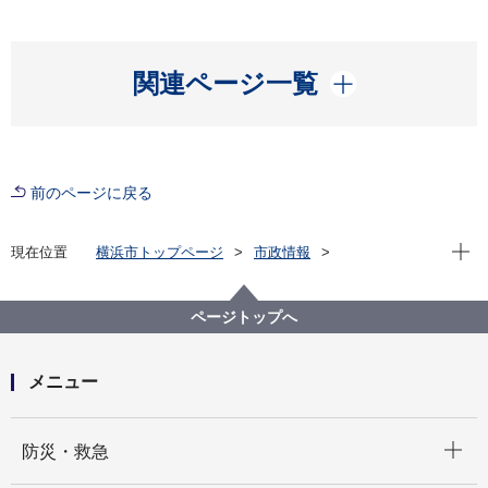
開く
関連ページ一覧
前のページに戻る
現在位
現在位置
横浜市トップページ
市政情報
広報・広聴・報道
記者発表
水道局
新着情報一覧
ページトップへ
メニュー
開く
防災・救急